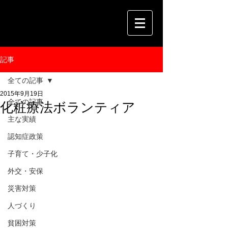
記事
全ての記事
2015年9月19日
全ての記事
化粧療法ボランティア
主な実績
認知症政策
子育て・少子化
外交・安保
災害対策
人づくり
貧困対策