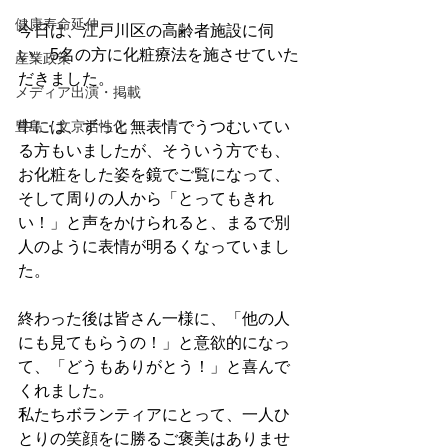
健康寿命延伸
今日は、江戸川区の高齢者施設に伺
い、5名の方に化粧療法を施させていた
産業政策
だきました。
メディア出演・掲載
中には、ずっと無表情でうつむいてい
豊島・文京活性化
る方もいましたが、そういう方でも、
お化粧をした姿を鏡でご覧になって、
そして周りの人から「とってもきれ
い！」と声をかけられると、まるで別
人のように表情が明るくなっていまし
た。
終わった後は皆さん一様に、「他の人
にも見てもらうの！」と意欲的になっ
て、「どうもありがとう！」と喜んで
くれました。
私たちボランティアにとって、一人ひ
とりの笑顔をに勝るご褒美はありませ