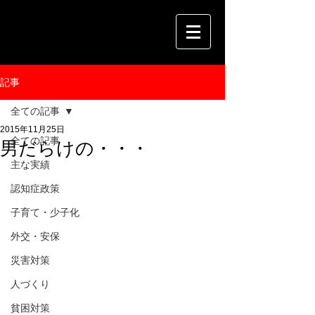
記事
全ての記事
2015年11月25日
全ての記事
男だらけの・・・
主な実績
認知症政策
子育て・少子化
外交・安保
災害対策
人づくり
貧困対策