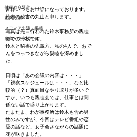
健康寿命延伸
皆様いつもお世話になっております。
鈴木の秘書の丸山と申します。
産業政策
メディア出演・掲載
写真は先日行われた鈴木事務所の親睦
会での一枚です。
豊島・文京活性化
鈴木と秘書の先輩方、私の4人で、おで
んをつっつきながら親睦を深めまし
た。
日頃は「あの会議の内容は・・・」
「視察スケジュールは・・・」など比
較的（？）真面目なやり取りが多いで
すが、いつも親睦会では、仕事とは関
係ない話で盛り上がります。
たまたま、わが事務所は鈴木も含め男
性のみですが、今回はテレビ番組や恋
愛の話など、女子会さながらの話題に
花が咲きました。