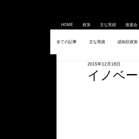
HOME
政策
主な実績
後援会
全ての記事
主な実績
認知症政策
2015年12月18日
産業政策
メディア出演・掲載
イノベー