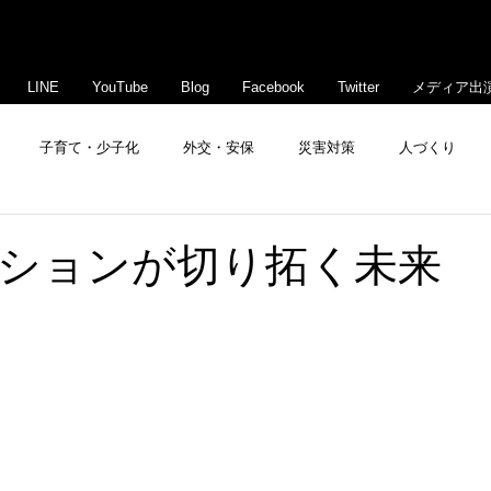
LINE
YouTube
Blog
Facebook
Twitter
メディア出
子育て・少子化
外交・安保
災害対策
人づくり
豊島・文京活性化
ションが切り拓く未来