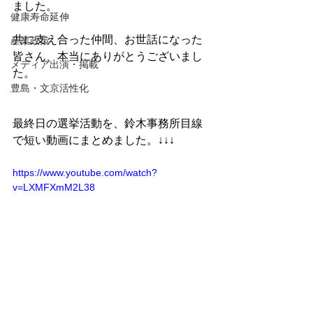
ました。
健康寿命延伸
共に支え合った仲間、お世話になった
産業政策
皆さん、本当にありがとうございまし
メディア出演・掲載
た。
豊島・文京活性化
最終日の選挙活動を、鈴木事務所目線
で短い動画にまとめました。↓↓↓
https://www.youtube.com/watch?
v=LXMFXmM2L38