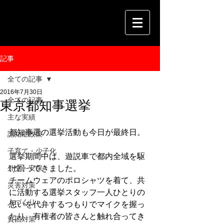
記事
全ての記事
2016年7月30日
全ての記事
東京都知事選挙
主な実績
都知事選の選挙活動も今日が最終日。
認知症政策
子育て・少子化
選挙期間中は、遊説車で都内全域を駆
外交・安保
け回ってきました。
チームウェアのポロシャツを着て、共
災害対策
に活動する選挙スタッフ一人ひとりの
人づくり
思いを代弁するつもりでマイクを握っ
たり、有権者の皆さんと触れ合ってき
貧困対策