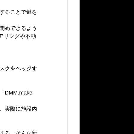
することで鍵を
閉めできるよう
ェアリングや不動
スクをヘッジす
M.make 
、実際に施設内
する、そんな新