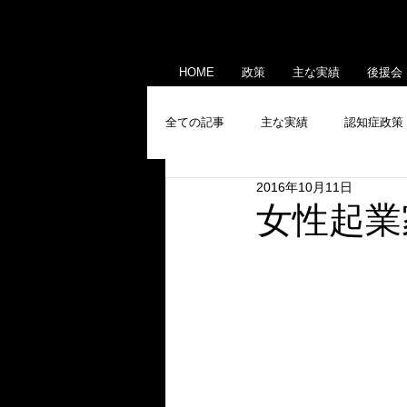
HOME
政策
主な実績
後援会
全ての記事
主な実績
認知症政策
2016年10月11日
産業政策
メディア出演・掲載
女性起業