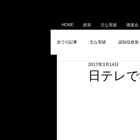
HOME
政策
主な実績
後援会
全ての記事
主な実績
認知症政策
2017年3月14日
産業政策
メディア出演・掲載
日テレで