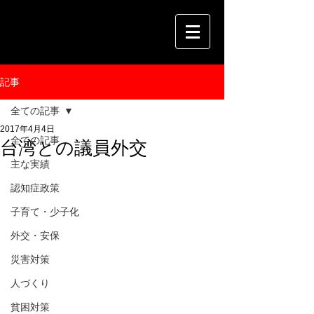
記事
全ての記事
2017年4月4日
全ての記事
台湾との議員外交
主な実績
認知症政策
子育て・少子化
外交・安保
災害対策
人づくり
貧困対策