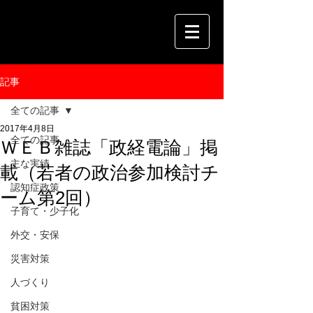
記事
全ての記事
2017年4月8日
全ての記事
ＷＥＢ雑誌「政経電論」掲
主な実績
載（若者の政治参加検討チ
認知症政策
ーム第2回）
子育て・少子化
外交・安保
災害対策
人づくり
貧困対策