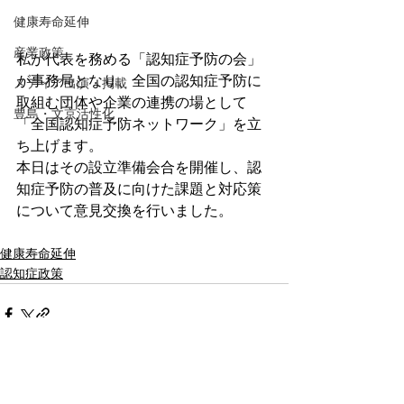
健康寿命延伸
産業政策
私が代表を務める「認知症予防の会」
が事務局となり、全国の認知症予防に
メディア出演・掲載
取組む団体や企業の連携の場として
豊島・文京活性化
「全国認知症予防ネットワーク」を立
ち上げます。
本日はその設立準備会合を開催し、認
知症予防の普及に向けた課題と対応策
について意見交換を行いました。
健康寿命延伸
認知症政策