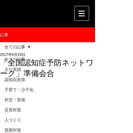
記事
全ての記事
2017年6月19日
全ての記事
「全国認知症予防ネットワ
主な実績
ーク」準備会合
認知症政策
子育て・少子化
外交・安保
災害対策
人づくり
貧困対策