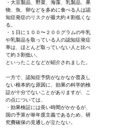
・大豆製品、野菜、海藻、乳製品、果
物、魚、卵などを多めに食べる人は認
知症発症のリスクが最大約４割低くな
る。
・１日に１００〜２００グラムの牛乳
や乳製品を取っている人の認知症発症
率は、ほとんど取っていない人と比べ
て約３割低い。
といったことなどが紹介されました。
一方で、認知症予防がなかなか普及し
ない根本的な原因に、効果の科学的検
証が十分でないことがありますが、こ
の点については、
・効果検証には長い時間がかかるが、
国の予算が単年度主義であるため、研
究費確保の見通しが立たない。
・実際、大規模コホート研究の予算は
大幅に減額され、厳しい状況にある。