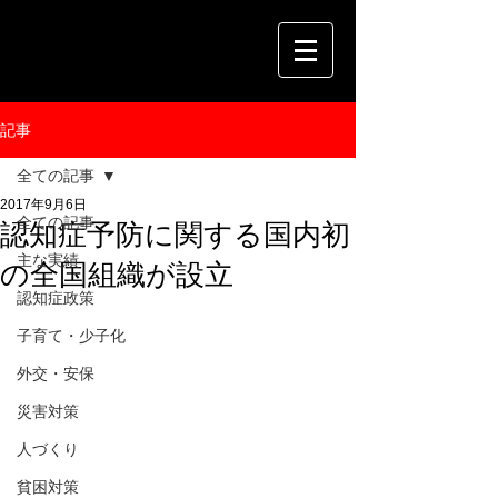
記事
全ての記事
2017年9月6日
全ての記事
認知症予防に関する国内初
主な実績
の全国組織が設立
認知症政策
子育て・少子化
外交・安保
災害対策
人づくり
貧困対策