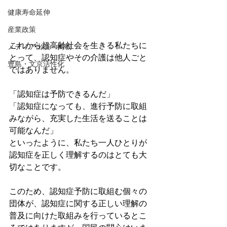
健康寿命延伸
産業政策
これから超高齢社会を生きる私たちに
メディア出演・掲載
とって、認知症やその介護は他人ごと
豊島・文京活性化
ではありません。
「認知症は予防できるんだ」
「認知症になっても、進行予防に取組
みながら、充実した生活を送ることは
可能なんだ」
といったように、私たち一人ひとりが
認知症を正しく理解するのはとても大
切なことです。
このため、認知症予防に取組む個々の
団体が、認知症に関する正しい理解の
普及に向けた取組みを行っているとこ