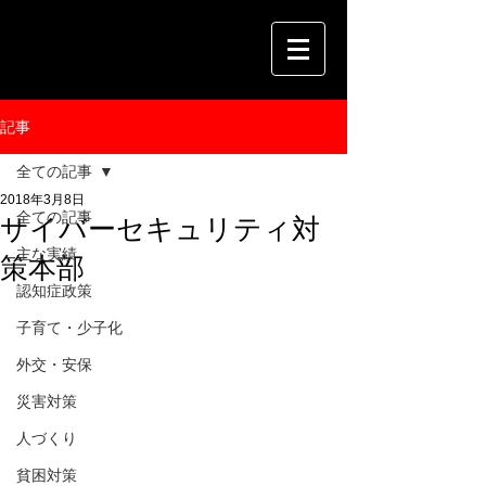
記事
全ての記事
2018年3月8日
全ての記事
サイバーセキュリティ対
主な実績
策本部
認知症政策
子育て・少子化
外交・安保
災害対策
人づくり
貧困対策