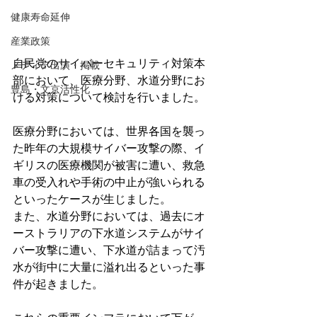
健康寿命延伸
産業政策
自民党のサイバーセキュリティ対策本
メディア出演・掲載
部において、医療分野、水道分野にお
豊島・文京活性化
ける対策について検討を行いました。
医療分野においては、世界各国を襲っ
た昨年の大規模サイバー攻撃の際、イ
ギリスの医療機関が被害に遭い、救急
車の受入れや手術の中止が強いられる
といったケースが生じました。
また、水道分野においては、過去にオ
ーストラリアの下水道システムがサイ
バー攻撃に遭い、下水道が詰まって汚
水が街中に大量に溢れ出るといった事
件が起きました。