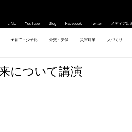
LINE
YouTube
Blog
Facebook
Twitter
メディア出
子育て・少子化
外交・安保
災害対策
人づくり
豊島・文京活性化
来について講演