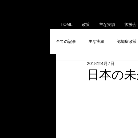
HOME
政策
主な実績
後援会
全ての記事
主な実績
認知症政策
2018年4月7日
産業政策
メディア出演・掲載
日本の未