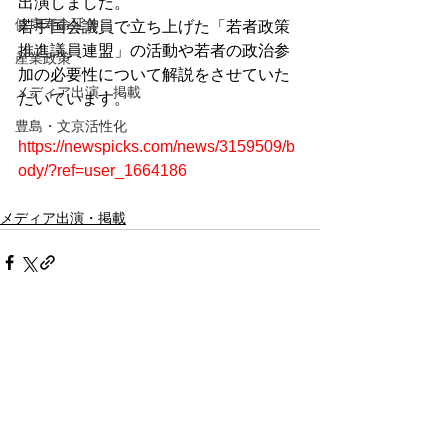
出演しました。
健康寿命延伸
若手国会議員で立ち上げた「若者政策
推進議員連盟」の活動や若者の政治参
産業政策
加の必要性について解説をさせていた
メディア出演・掲載
だいています。
豊島・文京活性化
https://newspicks.com/news/3159509/b
ody/?ref=user_1664186
メディア出演・掲載
コメント