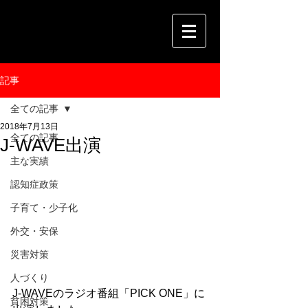
記事
全ての記事
2018年7月13日
全ての記事
J-WAVE出演
主な実績
認知症政策
子育て・少子化
外交・安保
災害対策
人づくり
J-WAVEのラジオ番組「PICK ONE」に
貧困対策