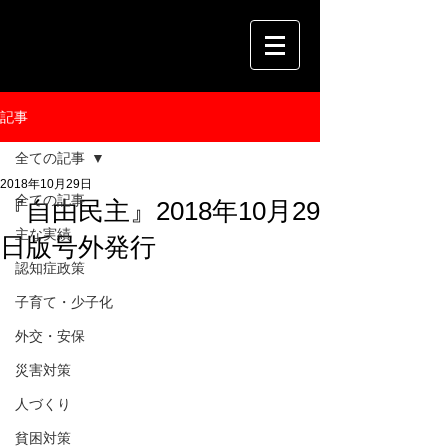
記事
全ての記事
2018年10月29日
全ての記事
『自由民主』2018年10月29
主な実績
日版号外発行
認知症政策
子育て・少子化
外交・安保
災害対策
人づくり
貧困対策