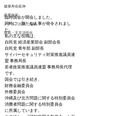
健康寿命延伸
産業政策
臨時国会が開会しました。
同時に、新たな人事が発令されまし
メディア出演・掲載
た。
豊島・文京活性化
私の主な役職は、
自民党 経済産業部会 副部会長
自民党 青年部 副部長
サイバーセキュリティ対策推進議員連
盟 事務局長
若者政策推進議員連盟 事務局長代理
です。
国会では引き続き、
財務金融委員会
外務委員会
沖縄及び北方問題に関する特別委員会
消費者問題に関する特別委員会
に所属しています。