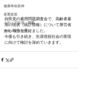
健康寿命延伸
産業政策
自民党の雇用問題調査会で、高齢者雇
メディア出演・掲載
用の現状（統計情報）について厚労省
から報告を受けました。
豊島・文京活性化
今後も引き続き、生涯現役社会の実現
に向けて検討を深めていきます。
コメント