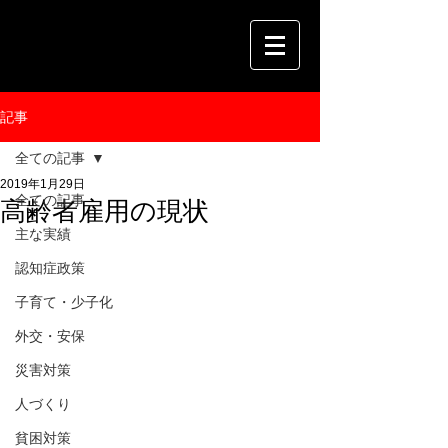
記事
全ての記事
2019年1月29日
全ての記事
高齢者雇用の現状
主な実績
認知症政策
子育て・少子化
外交・安保
災害対策
人づくり
貧困対策