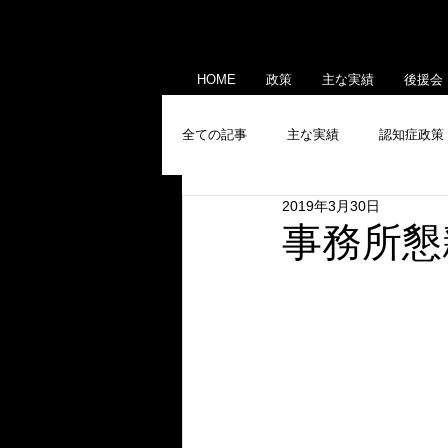
HOME
政策
主な実績
後援会
全ての記事
主な実績
認知症政策
2019年3月30日
産業政策
メディア出演・掲載
事務所懇