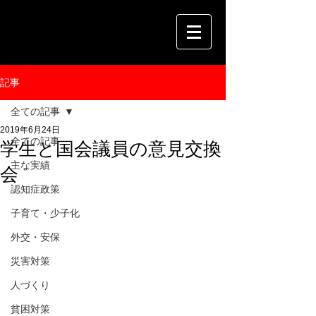
記事
全ての記事
2019年6月24日
全ての記事
学生と国会議員の意見交換
主な実績
会
認知症政策
子育て・少子化
外交・安保
災害対策
人づくり
貧困対策