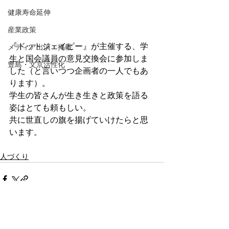
健康寿命延伸
産業政策
『ドットジェイピー』が主催する、学
メディア出演・掲載
生と国会議員の意見交換会に参加しま
豊島・文京活性化
した（と言いつつ企画者の一人でもあ
ります）。
学生の皆さんが生き生きと政策を語る
姿はとても頼もしい。
共に世直しの旗を揚げていけたらと思
います。
人づくり