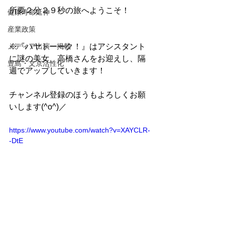
所要２分２９秒の旅へようこそ！
健康寿命延伸
産業政策
メディア出演・掲載
※『ハヤトーーク！』はアシスタント
に謎の美女、高橋さんをお迎えし、隔
豊島・文京活性化
週でアップしていきます！
チャンネル登録のほうもよろしくお願
いします(^o^)／
https://www.youtube.com/watch?v=XAYCLR-
-DtE