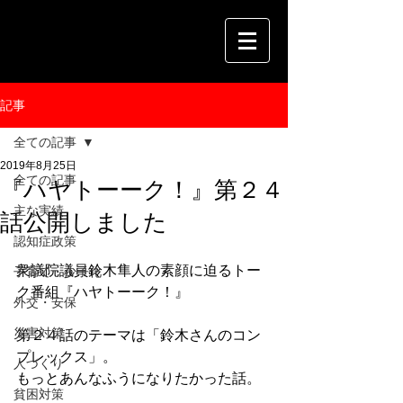
記事
全ての記事
2019年8月25日
全ての記事
『ハヤトーーク！』第２４
主な実績
話公開しました
認知症政策
衆議院議員鈴木隼人の素顔に迫るトー
子育て・少子化
ク番組『ハヤトーーク！』
外交・安保
災害対策
第２４話のテーマは「鈴木さんのコン
プレックス」。
人づくり
もっとあんなふうになりたかった話。
貧困対策