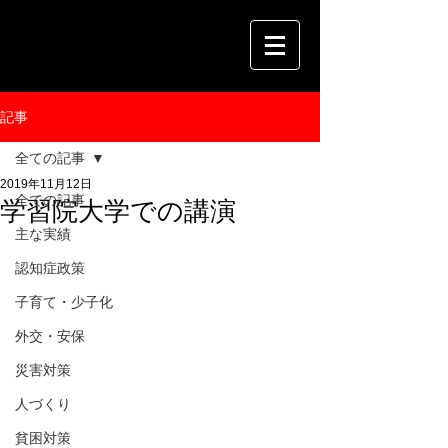
記事
全ての記事
2019年11月12日
全ての記事
学習院大学での講演
主な実績
認知症政策
子育て・少子化
外交・安保
災害対策
人づくり
貧困対策