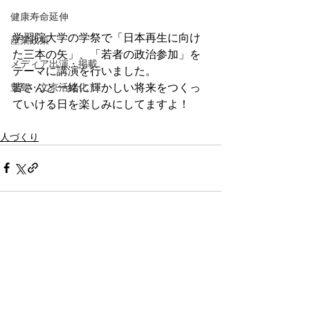
健康寿命延伸
学習院大学の学祭で「日本再生に向け
産業政策
た三本の矢」、「若者の政治参加」を
メディア出演・掲載
テーマに講演を行いました。
皆さんと一緒に輝かしい将来をつくっ
豊島・文京活性化
ていける日を楽しみにしてますよ！
人づくり
コメント