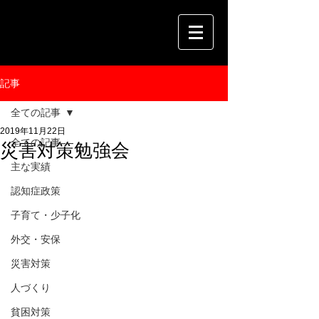
記事
全ての記事
2019年11月22日
全ての記事
災害対策勉強会
主な実績
認知症政策
子育て・少子化
外交・安保
災害対策
人づくり
貧困対策