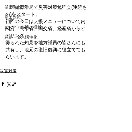
自民党青年局で災害対策勉強会(連続も
健康寿命延伸
の)をスタート。
産業政策
初回の今日は支援メニューについて内
メディア出演・掲載
閣府、農水省、国交省、経産省からヒ
アリング。
豊島・文京活性化
得られた知見を地方議員の皆さんにも
共有し、地元の復旧復興に役立てても
らいます。
災害対策
コメント