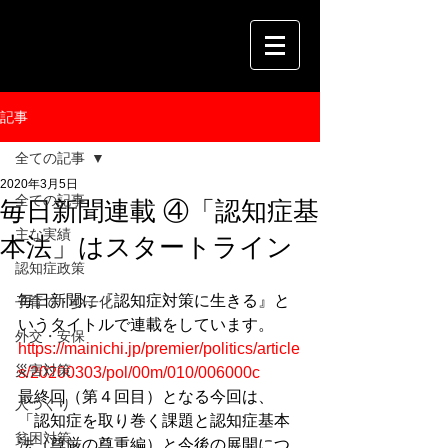
記事
全ての記事
2020年3月5日
全ての記事
毎日新聞連載 ④「認知症基
主な実績
本法」はスタートライン
認知症政策
毎日新聞に『認知症対策に生きる』と
子育て・少子化
いうタイトルで連載をしています。
外交・安保
https://mainichi.jp/premier/politics/article
災害対策
s/20200303/pol/00m/010/006000c
最終回（第４回目）となる今回は、
人づくり
「認知症を取り巻く課題と認知症基本
貧困対策
法（尊厳の尊重編）と今後の展開につ