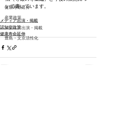
いて書いています。
健康寿命延伸
産業政策
メディア出演・掲載
認知症政策
メディア出演・掲載
健康寿命延伸
豊島・文京活性化
コメント
コメントを追加…