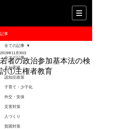
記事
全ての記事
2019年11月30日
全ての記事
若者の政治参加基本法の検
主な実績
討①主権者教育
認知症政策
子育て・少子化
外交・安保
災害対策
人づくり
貧困対策