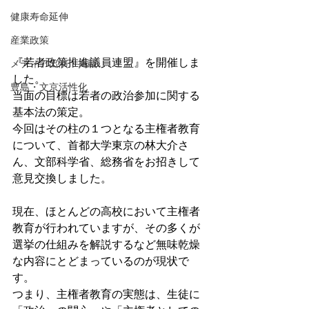
健康寿命延伸
産業政策
『若者政策推進議員連盟』を開催しま
メディア出演・掲載
した。
豊島・文京活性化
当面の目標は若者の政治参加に関する
基本法の策定。
今回はその柱の１つとなる主権者教育
について、首都大学東京の林大介さ
ん、文部科学省、総務省をお招きして
意見交換しました。
現在、ほとんどの高校において主権者
教育が行われていますが、その多くが
選挙の仕組みを解説するなど無味乾燥
な内容にとどまっているのが現状で
す。
つまり、主権者教育の実態は、生徒に