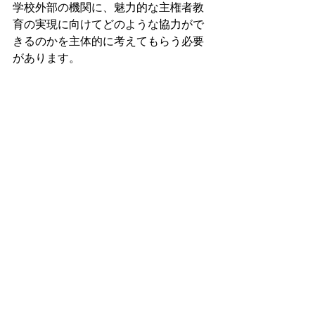
学校外部の機関に、魅力的な主権者教
育の実現に向けてどのような協力がで
きるのかを主体的に考えてもらう必要
があります。
主権者教育の充実に向け、上記のよう
な取組を国としてサポートすべきこ
と、また地方自治体における取組の普
及を促すべきことなど、基本法のタマ
が洗い出される有意義な意見交換とな
りました。
人づくり