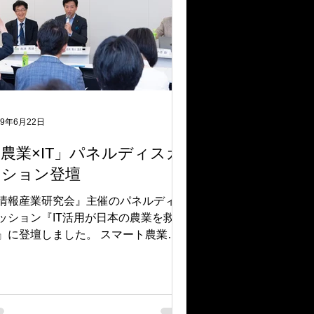
19年6月22日
農業×IT」パネルディスカ
ッション登壇
情報産業研究会』主催のパネルディス
ッション『IT活用が日本の農業を救
』に登壇しました。 スマート農業の
組は既に様々な分野で芽吹き始めてい
す。 今後はサービスの機能向上・低
化、農家への理解促進、農業ITのメリ
トを最大化するための農地集約が課題