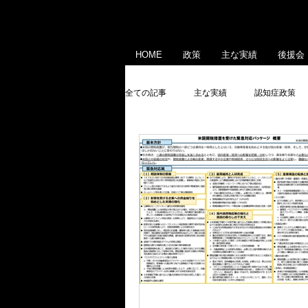
HOME
政策
主な実績
後援会
全ての記事
主な実績
認知症政策
産業政策
メディア出演・掲載