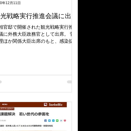
20年12月11日
観光戦略実行推進会議に出席
相官邸で開催された観光戦略実行推進
議に外務大臣政務官として出席。 菅
理ほか関係大臣出席のもと、感染拡大
観光需要回復のための政策プランを決
しました。