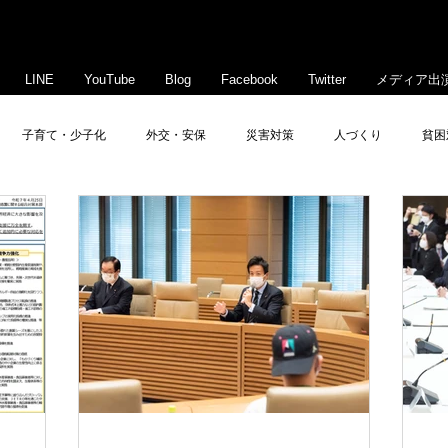
LINE
YouTube
Blog
Facebook
Twitter
メディア出
子育て・少子化
外交・安保
災害対策
人づくり
貧困
豊島・文京活性化