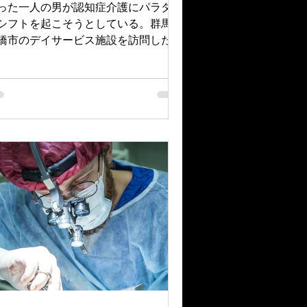
った一人の男が認知症介護にパラダイ
シフトを起こそうとしている。群馬県
橋市のデイサービス施設を訪問した私
変革の兆しを強く感じた。 施設の名
『こぐれ学園』。学校形式のデイサー
スという、聞きなれない介護事業を行
ている。施設の内装はまるで学校の教
。私が訪問した時は「美術」