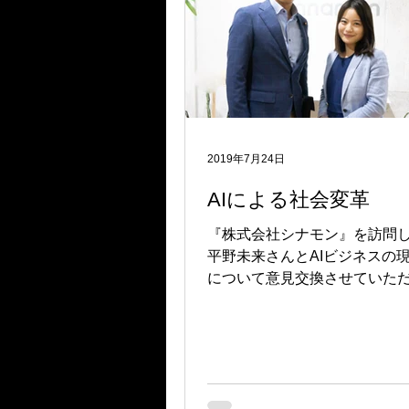
2019年7月24日
AIによる社会変革
『株式会社シナモン』を訪問
平野未来さんとAIビジネスの
について意見交換させていた
た。 AIによって生産性を向上
減少社会に打ち勝っていく。 
き方改革を実現していく。 AI
の社会変革は身近なところま
す。