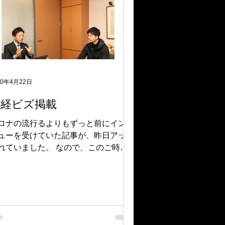
20年4月22日
産経ビズ掲載
ロナの流行るよりもずっと前にインタ
ューを受けていた記事が、昨日アップ
れていました。 なので、このご時世
DXの話題オンリーの記事にはなりま
が･･･
tps://www.sankeibiz.jp/business/news/
0421/bsj200421050000