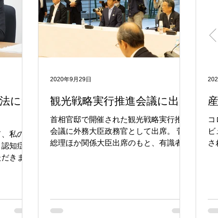
2020年9月29日
20
本法につ
観光戦略実行推進会議に出席
首相官邸で開催された観光戦略実行推進
コ
会議に外務大臣政務官として出席。 菅
ビ
て、私のラ
総理ほか関係大臣出席のもと、有識者か
さ
と認知症基
らのヒアリング等を行いました。 コロ
に
ただきまし
ナ対策を万全にしながら、まずは国内観
す
命延伸に
光、そしてインバウンドへとしっかりと
ht
。
した道筋を描いていくことが重要です。
20