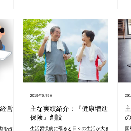
に
2019年6月9日
20
康経営ガ
主な実績紹介：『健康増進型
保険』創設
割を占め
生活習慣病に罹ると日々の生活が大きく
国