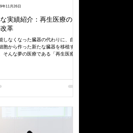
19年11月26日
主な実績紹介：再生医療の規
制改革
機能しなくなった臓器の代わりに、自分
細胞から作った新たな臓器を移植す
。そんな夢の医療である「再生医療」
実用化が進みつつあります。 しか
、最近まで、「再生医療」には大きな
が立ちはだかっていました。従来の薬
制度は「医薬品」と「医療機器」を対
としたものであり、「再生医療