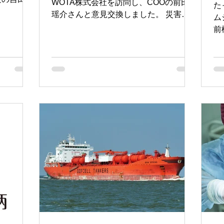
WOTA株式会社を訪問し、COOの前田
た
したシニア
瑶介さんと意見交換しました。 災害に
ム
海外勢に
よる避難所生活が長期化すると、入浴が
前
り、国内で
大きな課題として浮上してきます。100
は
ーとGS
人規模の避難所だと、入浴だけでも1週
は
間に給水車10台分もの水が必要になり、
ビ
実現のハードルが高くな
っ
室