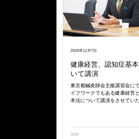
2020年12月7日
健康経営、認知症基
いて講演
東京都鍼灸師会主催講習会に
イフワークでもある健康経営
本法について講演をさせてい
た。 鍼灸師の皆さんが健康寿
果たす役割に期待しています