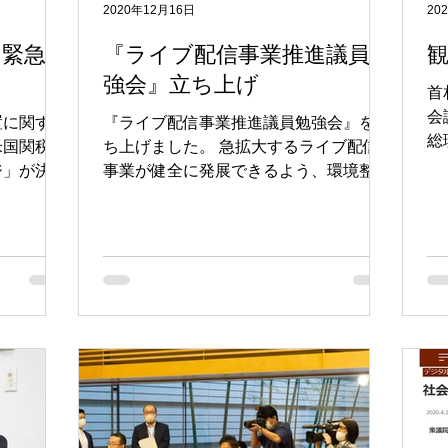
2020年12月16日
20
た緊急対
『ライブ配信事業推進議員勉
強会』立ち上げ
首
会
置に関する
『ライブ配信事業推進議員勉強会』を立
総
米国関税措
ち上げました。 急拡大するライブ配信
と
ジ」が決定
事業が健全に発展できるよう、環境整備
定
に取り組んでいくことになります。 今
助成金の活
回はトップライバーの方々も参加し、課
ン・電気・
題感をシェアしてもらいました。
れていま
ので、各項
く実現で
なって進め
。