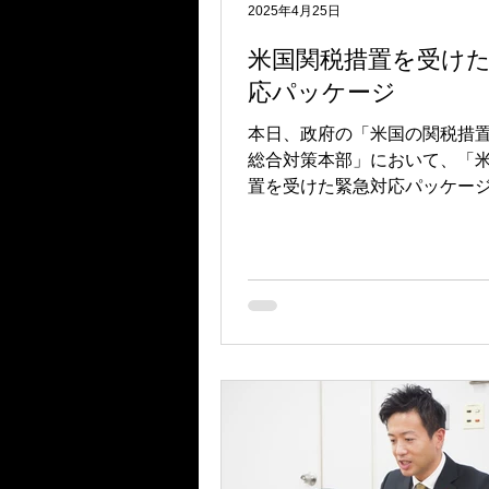
2025年4月25日
米国関税措置を受け
応パッケージ
本日、政府の「米国の関税措
総合対策本部」において、「
置を受けた緊急対応パッケー
されました。 政策金融の金利引き下げ
など資金繰り支援や雇用調整
用を通じた雇用維持、ガソリ
ガス料金支援などが盛り込ま
す。 今回取りまとめたパッケージは、
今後の対応方針をまとめたも
目で示された施策を1日でも早
きるよう、政府・与党一丸と
ていきます。 詳細をご覧になりたい方
は以下のPDFをご覧ください