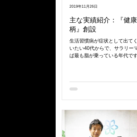
2019年11月26日
主な実績紹介：『健康
柄』創設
生活習慣病が症状として出て
いたい40代からで、サラリー
ば最も脂が乗っている年代で
慣病に罹ると日々の生活が大
れてしまいますし、組織の中
躍する人材を突然失った時に
るダメージも非常に大きいも
す。 そうした中、近年、従