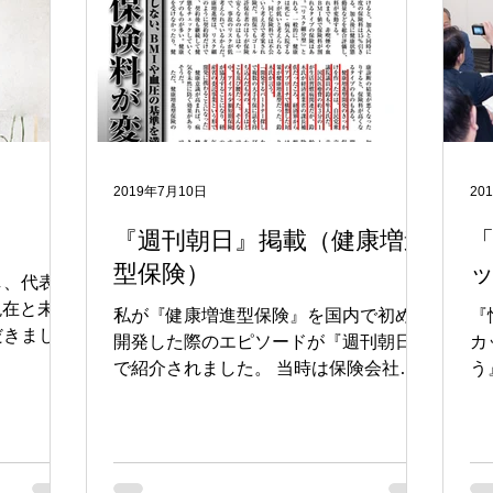
2019年7月10日
20
『週刊朝日』掲載（健康増進
「
型保険）
し、代表の
現在と未来
私が『健康増進型保険』を国内で初めて
『
だきまし
開発した際のエピソードが『週刊朝日』
カ
し、人口
で紹介されました。 当時は保険会社に
う
そして働
見向きもされずに苦労しましたが、国民
取
ドリブン
のヘルスリテラシー向上のツールを世に
ま
で来ていま
出せたことはこれからの社会において大
廉
きな意味を持つものと確信しています。
ッ