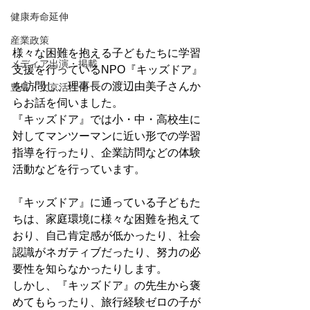
健康寿命延伸
産業政策
様々な困難を抱える子どもたちに学習
メディア出演・掲載
支援を行っているNPO『キッズドア』
を訪問し、理事長の渡辺由美子さんか
豊島・文京活性化
らお話を伺いました。
『キッズドア』では小・中・高校生に
対してマンツーマンに近い形での学習
指導を行ったり、企業訪問などの体験
活動などを行っています。
『キッズドア』に通っている子どもた
ちは、家庭環境に様々な困難を抱えて
おり、自己肯定感が低かったり、社会
認識がネガティブだったり、努力の必
要性を知らなかったりします。
しかし、『キッズドア』の先生から褒
めてもらったり、旅行経験ゼロの子が