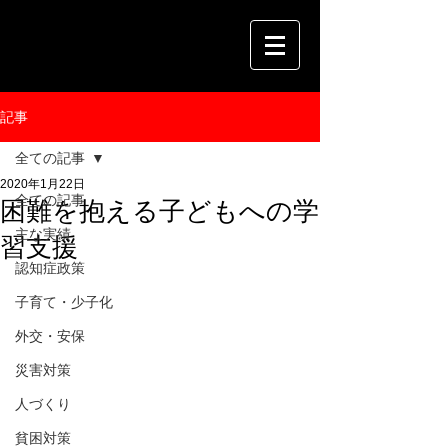
記事
全ての記事
2020年1月22日
全ての記事
困難を抱える子どもへの学
主な実績
習支援
認知症政策
子育て・少子化
外交・安保
災害対策
人づくり
貧困対策