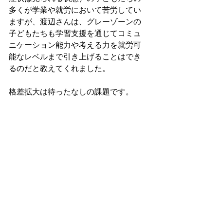
多くが学業や就労において苦労してい
ますが、渡辺さんは、グレーゾーンの
子どもたちも学習支援を通じてコミュ
ニケーション能力や考える力を就労可
能なレベルまで引き上げることはでき
るのだと教えてくれました。
格差拡大は待ったなしの課題です。
渡辺さんのような志を持つ方と力を合
わせて、子どもの貧困のない社会を目
指していきたいと思います。
皆さんもキッズドアの取組を応援して
あげてくださいね↓↓↓
http://www.kidsdoor.net/otona/kif.html
子育て・少子化
貧困対策
人づくり