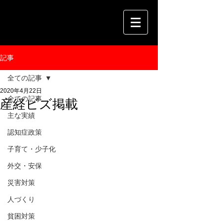
記事
全ての記事
2020年4月22日
全ての記事
産経ビズ掲載
主な実績
認知症政策
子育て・少子化
外交・安保
災害対策
人づくり
貧困対策