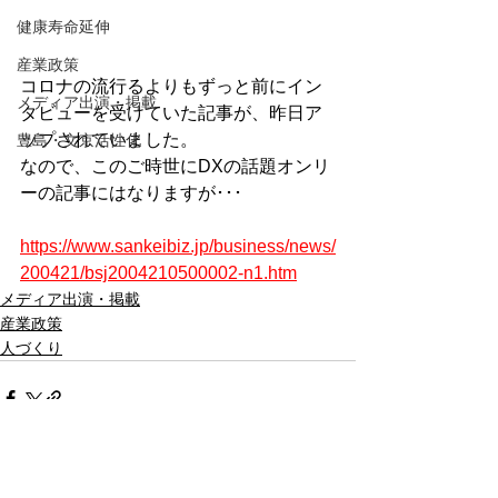
健康寿命延伸
産業政策
コロナの流行るよりもずっと前にイン
メディア出演・掲載
タビューを受けていた記事が、昨日ア
ップされていました。
豊島・文京活性化
なので、このご時世にDXの話題オンリ
ーの記事にはなりますが･･･
https://www.sankeibiz.jp/business/news/
200421/bsj2004210500002-n1.htm
メディア出演・掲載
産業政策
人づくり