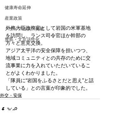
健康寿命延伸
産業政策
外務大臣政務官として岩国の米軍基地
メディア出演・掲載
を訪問し、ランス司令官ほか幹部の
豊島・文京活性化
方々と意見交換。
アジア太平洋の安全保障を担いつつ、
地域コミュニティとの共存のために交
流事業に力を入れていただいているこ
とがよくわかりました。
「隊員に“岩国をふるさとだと思え”と話
している」との言葉が印象的でした。
外交・安保