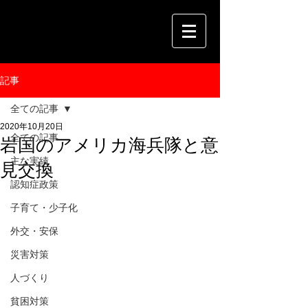
記事
全ての記事
2020年10月20日
全ての記事
岩国のアメリカ海兵隊と意
主な実績
見交換
認知症政策
子育て・少子化
外交・安保
災害対策
人づくり
貧困対策