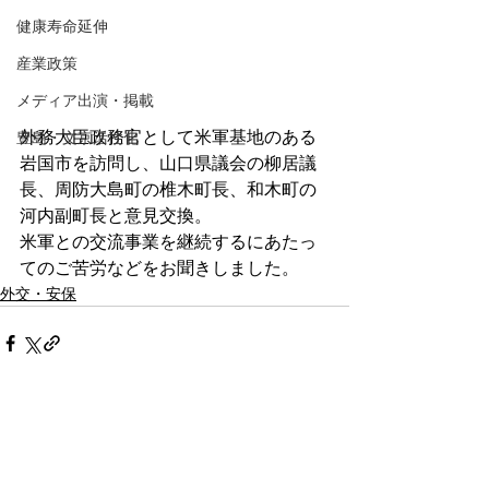
健康寿命延伸
産業政策
メディア出演・掲載
外務大臣政務官として米軍基地のある
豊島・文京活性化
岩国市を訪問し、山口県議会の柳居議
長、周防大島町の椎木町長、和木町の
河内副町長と意見交換。
米軍との交流事業を継続するにあたっ
てのご苦労などをお聞きしました。
外交・安保
コメント