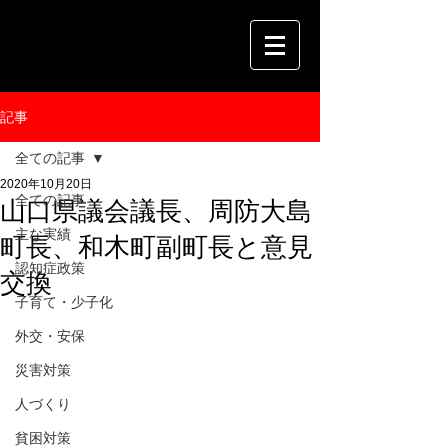
記事
全ての記事
2020年10月20日
全ての記事
山口県議会議長、周防大島
主な実績
町長、和木町副町長と意見
認知症政策
交換
子育て・少子化
外交・安保
災害対策
人づくり
貧困対策