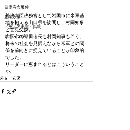
健康寿命延伸
外務大臣政務官として岩国市に米軍基
産業政策
地を抱える山口県を訪問し、村岡知事
メディア出演・掲載
と意見交換。
岩国市の福田市長も村岡知事も若く、
豊島・文京活性化
将来の社会を見据えながら米軍との関
係を前向きに捉えていることが印象的
でした。
リーダーに恵まれるとはこういうこと
か。
外交・安保
コメント