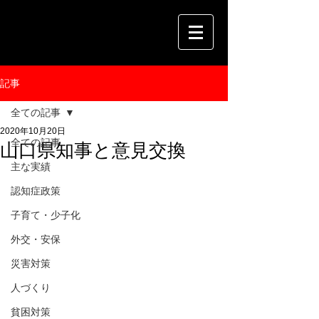
記事
全ての記事
2020年10月20日
全ての記事
山口県知事と意見交換
主な実績
認知症政策
子育て・少子化
外交・安保
災害対策
人づくり
貧困対策