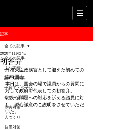
記事
全ての記事
2020年11月27日
全ての記事
初答弁
主な実績
外務大臣政務官として迎えた初めての
臨時国会。
認知症政策
本日は、国会の場で議員からの質問に
子育て・少子化
対して政府を代表しての初答弁。
外交・安保
切実な問題への対応を訴える議員に対
し、誠心誠意のご説明をさせていただ
災害対策
いた。
人づくり
貧困対策