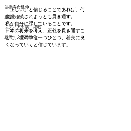
健康寿命延伸
「正しい」と信じることであれば、何
度握り潰されようとも貫き通す。
産業政策
私が自分に課していることです。
メディア出演・掲載
日本の将来を考え、正義を貫き通すこ
豊島・文京活性化
とで、世の中は一つひとつ、着実に良
くなっていくと信じています。