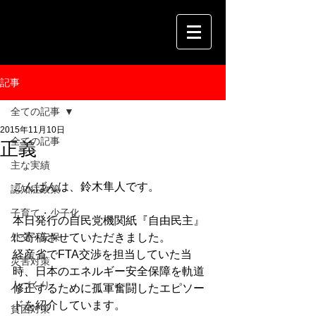
記事
全ての記事
2015年11月10日
全ての記事
正義
主な実績
こんばんは、鈴木隼人です。
認知症政策
子育て・少子化
本日発行の自民党機関紙『自由民主』
外交・安保
に寄稿させていただきました。
経産省でFTA交渉を担当していた当
災害対策
時、日本のエネルギー安全保障を軌道
人づくり
修正するために孤軍奮闘したエピソー
ドを紹介しています。
貧困対策