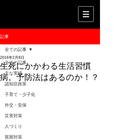
記事
全ての記事
2016年2月8日
全ての記事
生死にかかわる生活習慣
主な実績
病。予防法はあるのか！？
認知症政策
子育て・少子化
外交・安保
災害対策
人づくり
貧困対策