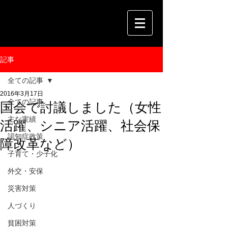
記事
全ての記事
2016年3月17日
全ての記事
国会で討議しました（女性
主な実績
活躍、シニア活躍、社会保
認知症政策
障改革など）
子育て・少子化
外交・安保
災害対策
人づくり
貧困対策