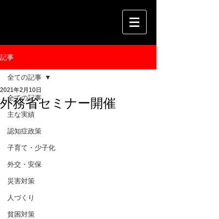
記事
全ての記事
2021年2月10日
全ての記事
外務省セミナー開催
主な実績
認知症政策
子育て・少子化
外交・安保
災害対策
人づくり
貧困対策