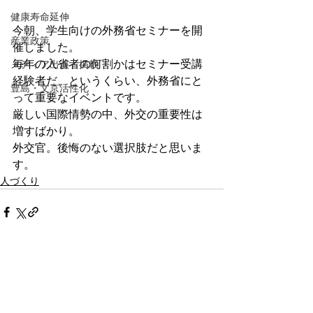
健康寿命延伸
今朝、学生向けの外務省セミナーを開
産業政策
催しました。
毎年の入省者の何割かはセミナー受講
メディア出演・掲載
経験者だ、というくらい、外務省にと
豊島・文京活性化
って重要なイベントです。
厳しい国際情勢の中、外交の重要性は
増すばかり。
外交官。後悔のない選択肢だと思いま
す。
人づくり
コメント