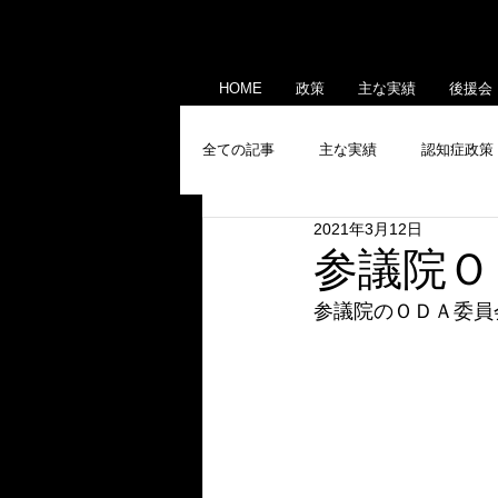
HOME
政策
主な実績
後援会
全ての記事
主な実績
認知症政策
2021年3月12日
産業政策
メディア出演・掲載
参議院Ｏ
参議院のＯＤＡ委員