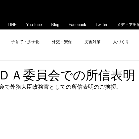
LINE
YouTube
Blog
Facebook
Twitter
メディア出
子育て・少子化
外交・安保
災害対策
人づくり
豊島・文京活性化
ＤＡ委員会での所信表明
会で外務大臣政務官としての所信表明のご挨拶。