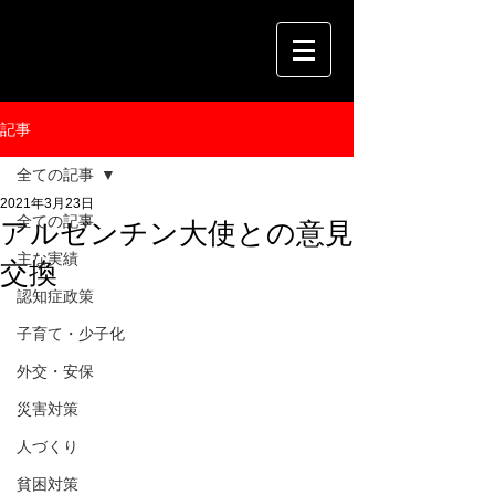
記事
全ての記事
2021年3月23日
全ての記事
アルゼンチン大使との意見
主な実績
交換
認知症政策
子育て・少子化
外交・安保
災害対策
人づくり
貧困対策