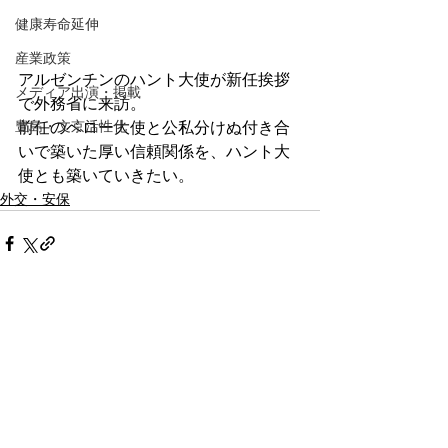
健康寿命延伸
産業政策
アルゼンチンのハント大使が新任挨拶
メディア出演・掲載
で外務省に来訪。
豊島・文京活性化
前任のベロー大使と公私分けぬ付き合
いで築いた厚い信頼関係を、ハント大
使とも築いていきたい。
外交・安保
コメント