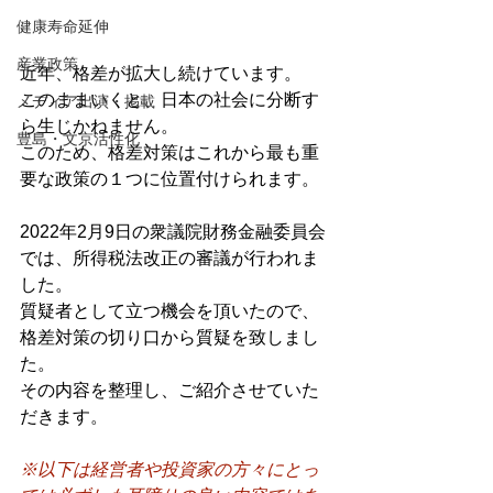
健康寿命延伸
産業政策
近年、格差が拡大し続けています。
このままいくと、日本の社会に分断す
メディア出演・掲載
ら生じかねません。
豊島・文京活性化
このため、格差対策はこれから最も重
要な政策の１つに位置付けられます。
2022年2月9日の衆議院財務金融委員会
では、所得税法改正の審議が行われま
した。
質疑者として立つ機会を頂いたので、
格差対策の切り口から質疑を致しまし
た。
その内容を整理し、ご紹介させていた
だきます。
※以下は経営者や投資家の方々にとっ