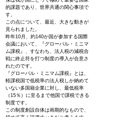
的課題であり、世界共通の関心事項で
す。
この点について、最近、大きな動きが
見られました。
昨年10月、約140か国が参加する国際
会議において、『グローバル・ミニマ
ム課税』、すなわち、法人税の減税合
戦に終止符を打つ制度の導入が合意さ
れたのです。
『グローバル・ミニマム課税』とは、
軽課税国で低税率の法人税しか納めて
いない多国籍企業に対し、最低税率
（15％）に至るまで他国で課税できる
制度です。
この制度創設自体は画期的なもので、
極めて高く評価すべきだと考えます。
ただ、課題も残ります。
現在の各国の法人税率を見渡す限り、