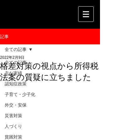
記事
全ての記事
2022年2月9日
全ての記事
格差対策の視点から所得税
主な実績
法案の質疑に立ちました
認知症政策
子育て・少子化
外交・安保
災害対策
人づくり
貧困対策