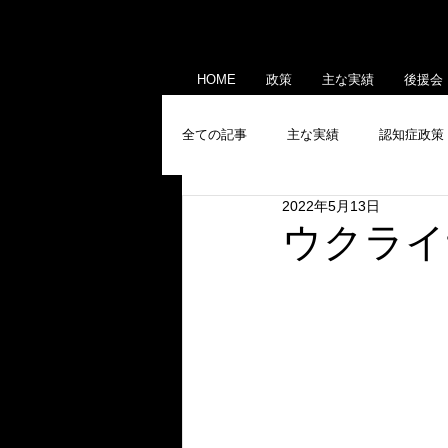
HOME
政策
主な実績
後援会
全ての記事
主な実績
認知症政策
2022年5月13日
産業政策
メディア出演・掲載
ウクライ