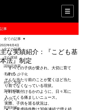
記事
全ての記事
2022年8月4日
全ての記事
主な実績紹介：『こども基
主な実績
本法』制定
認知症政策
「すべての子供が愛され、大切に育て
られる」
子育て・少子化
そんな当たり前のことが驚くほど当た
外交・安保
り前でなくなっている現状。
災害対策
それを裏付けるかのように、日々耳に
入ってくる痛ましいニュース。
人づくり
実際、子供を巡る状況は、
貧困対策
児童虐待件数は30年連続で増え続