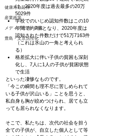
け、2020年度は過去最多の20万
健康寿命延伸
5029件
産業政策
学校でのいじめ認知件数はこの10
メディア出演・掲載
年間で約7倍となり、2020年度は
認知された件数だけで51万7163件
豊島・文京活性化
（これは氷山の一角と考えられ
る）
格差拡大に伴い子供の貧困も深刻
化し、7人に1人の子供が貧困状態
で生活
といった凄惨なものです。
「今この瞬間も理不尽に苦しめられて
いる子供が沢山いる」ことを思うと、
私自身も胸が絞めつけられ、居ても立
っても居られなくなります。
そこで、私たちは、次代の社会を担う
全ての子供が、自立した個人として等