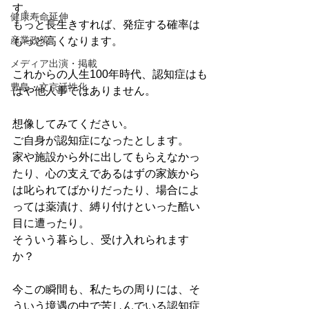
す。
健康寿命延伸
もっと長生きすれば、発症する確率は
産業政策
もっと高くなります。
メディア出演・掲載
これからの人生100年時代、認知症はも
豊島・文京活性化
はや他人事ではありません。
想像してみてください。
ご自身が認知症になったとします。
家や施設から外に出してもらえなかっ
たり、心の支えであるはずの家族から
は叱られてばかりだったり、場合によ
っては薬漬け、縛り付けといった酷い
目に遭ったり。
そういう暮らし、受け入れられます
か？
今この瞬間も、私たちの周りには、そ
ういう境遇の中で苦しんでいる認知症