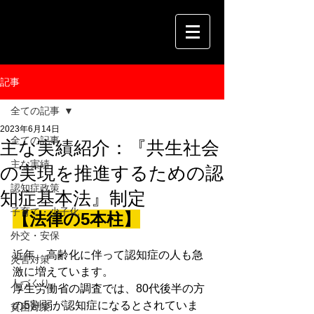
記事
全ての記事
2023年6月14日
全ての記事
主な実績紹介：『共生社会
主な実績
の実現を推進するための認
認知症政策
知症基本法』制定
子育て・少子化
【法律の5本柱】
外交・安保
近年、高齢化に伴って認知症の人も急
災害対策
激に増えています。
人づくり
厚生労働省の調査では、80代後半の方
の5割弱が認知症になるとされていま
貧困対策