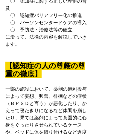
　〇　認知症に関する正しい理解の普
及
　〇　認知症バリアフリー化の推進
　〇　パーソンセンタードケアの導入
　〇　予防法・治療法等の確立
に沿って、法律の内容を解説していき
ます。
【認知症の人の尊厳の尊
重の徹底】
一部の施設において、薬剤の過剰投与
によって妄想、興奮、徘徊などの症状
（ＢＰＳＤと言う）が悪化したり、か
えって寝たきりになるなど体調を崩し
たり、果ては薬剤によって意図的に心
身をぐったりさせられているケース
や、ベッドに体を縛り付けるなど過度