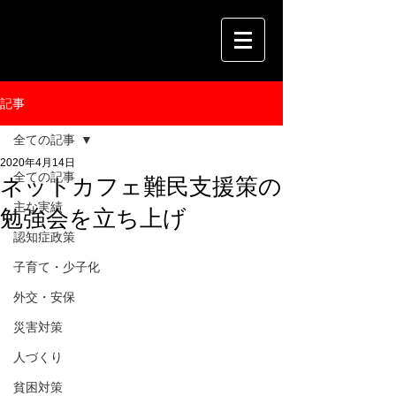
記事
全ての記事
2020年4月14日
全ての記事
ネットカフェ難民支援策の
主な実績
勉強会を立ち上げ
認知症政策
子育て・少子化
外交・安保
災害対策
人づくり
貧困対策