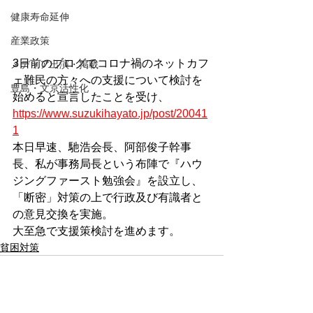
健康寿命延伸
産業政策
3日前のブログでコロナ禍のネットカフ
メディア出演・掲載
ェ難民の方々への支援について検討を
豊島・文京活性化
始めると宣言したことを受け、
https://www.suzukihayato.jp/post/20041
1
本日早速、馳浩会長、阿部俊子幹事
長、私が事務局長という布陣で『ハウ
ジングファースト勉強会』を設立し、
「断密」対策の上で行政及び有識者と
の意見交換を実施。
大至急で支援策検討を進めます。
貧困対策